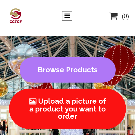

(0)
Browse Products
Upload a picture of

a product you want to
order