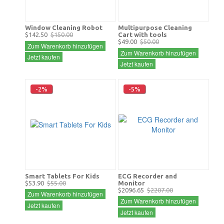
Window Cleaning Robot
Multipurpose Cleaning
$142.50
$150.00
Cart with tools
$49.00
$50.00
Zum Warenkorb hinzufügen
Zum Warenkorb hinzufügen
Jetzt kaufen
Jetzt kaufen
-2%
-5%
Smart Tablets For Kids
ECG Recorder and
$53.90
$55.00
Monitor
$2096.65
$2207.00
Zum Warenkorb hinzufügen
Zum Warenkorb hinzufügen
Jetzt kaufen
Jetzt kaufen