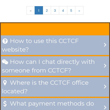
«
1
2
3
4
5
»
How to use this CCTCF

website?
How can I chat directly with

someone from CCTCF?
Where is the CCTCF office

located?
What payment methods do
