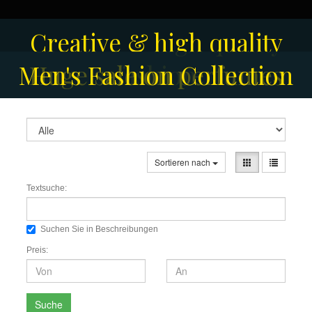
Creative & high quality
Men's Fashion Collection
Huge sale on perfumes
fashion
Sortieren nach
Textsuche:
Suchen Sie in Beschreibungen
Preis:
Suche