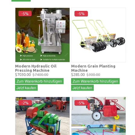
-5%
-5%
Modern Hydraulic Oil
Modern Grain Planting
Pressing Machine
Machine
$7030.00
$7400.00
$285.00
$300.00
Zum Warenkorb hinzufügen
Zum Warenkorb hinzufügen
Jetzt kaufen
Jetzt kaufen
-2%
-5%