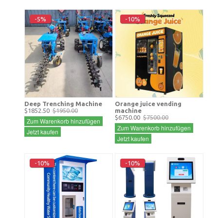
-5%
-10%
Deep Trenching Machine
Orange juice vending
$1852.50
$1950.00
machine
$6750.00
$7500.00
Zum Warenkorb hinzufügen
Zum Warenkorb hinzufügen
Jetzt kaufen
Jetzt kaufen
-10%
-10%