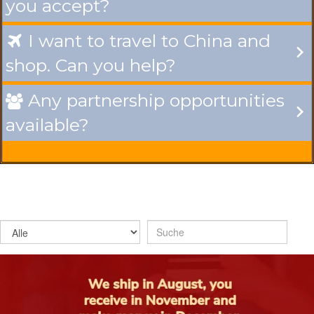
you accept?
I want to travel to China and

shop. Can you help?
Any partnership opportunities

available?