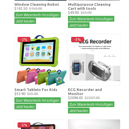
Window Cleaning Robot
Multipurpose Cleaning
$142.50
$150.00
Cart with tools
$49.00
$50.00
Zum Warenkorb hinzufügen
Zum Warenkorb hinzufügen
Jetzt kaufen
Jetzt kaufen
-2%
-5%
Smart Tablets For Kids
ECG Recorder and
$53.90
$55.00
Monitor
$2096.65
$2207.00
Zum Warenkorb hinzufügen
Zum Warenkorb hinzufügen
Jetzt kaufen
Jetzt kaufen
-5%