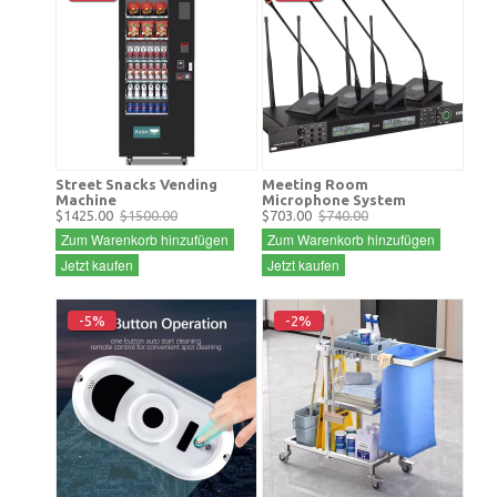
Street Snacks Vending
Meeting Room
Machine
Microphone System
$1425.00
$1500.00
$703.00
$740.00
Zum Warenkorb hinzufügen
Zum Warenkorb hinzufügen
Jetzt kaufen
Jetzt kaufen
-5%
-2%