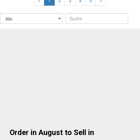
«
1
2
3
4
5
»
Order in August to Sell in